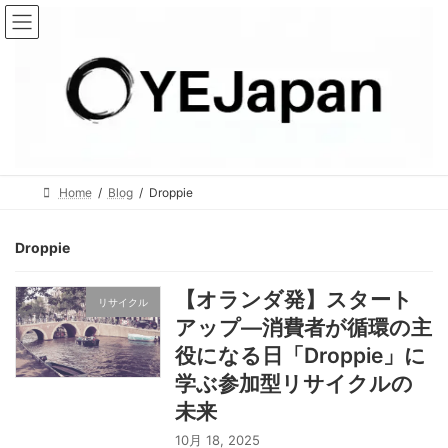
コ
ナ
ン
ビ
テ
ゲ
ン
ー
ツ
シ
へ
ョ
ス
ン
キ
に
Home
Blog
Droppie
ッ
移
プ
動
Droppie
【オランダ発】スタート
リサイクル
アップ―消費者が循環の主
役になる日「Droppie」に
学ぶ参加型リサイクルの
未来
10月 18, 2025