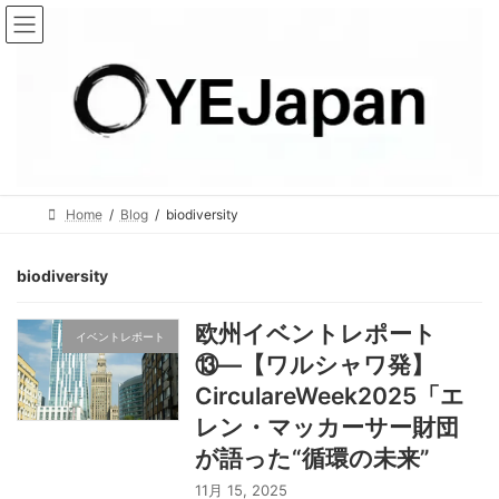
コ
ナ
ン
ビ
テ
ゲ
ン
ー
ツ
シ
へ
ョ
ス
ン
キ
に
Home
Blog
biodiversity
ッ
移
プ
動
biodiversity
欧州イベントレポート
イベントレポート
⑬―【ワルシャワ発】
CirculareWeek2025「エ
レン・マッカーサー財団
が語った“循環の未来”
11月 15, 2025