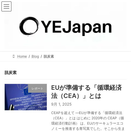
コ
ナ
ン
ビ
テ
ゲ
ン
ー
ツ
シ
へ
ョ
ス
ン
キ
に
Home
Blog
脱炭素
ッ
移
プ
動
脱炭素
EUが準備する「循環経済
レポート
法（CEA）」とは
9月 1, 2025
CEAPを超えて ―EUが準備する「循環経済法
（CEA）」とは はじめに 2020年の CEAP（循
環経済行動計画） は、EUのサーキュラーエコ
ノミーを推進する青写真でした。そこから生ま