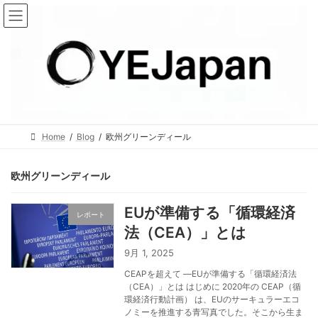
コ
ナ
ン
ビ
テ
ゲ
ン
ー
ツ
シ
へ
ョ
ス
ン
キ
に
Home
Blog
欧州グリーンディール
ッ
移
プ
動
欧州グリーンディール
EUが準備する「循環経済
レポート
法（CEA）」とは
9月 1, 2025
CEAPを超えて ―EUが準備する「循環経済法
（CEA）」とは はじめに 2020年の CEAP（循
環経済行動計画） は、EUのサーキュラーエコ
ノミーを推進する青写真でした。そこから生ま