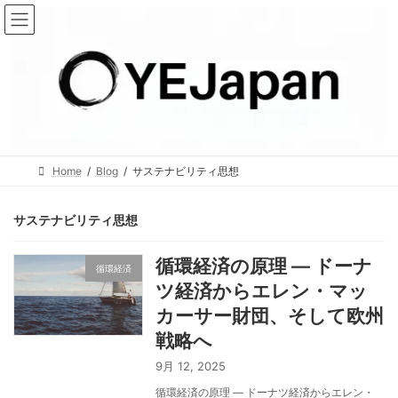
コ
ナ
ン
ビ
テ
ゲ
ン
ー
ツ
シ
へ
ョ
ス
ン
キ
に
Home
Blog
サステナビリティ思想
ッ
移
プ
動
サステナビリティ思想
循環経済の原理 ― ドーナ
循環経済
ツ経済からエレン・マッ
カーサー財団、そして欧州
戦略へ
9月 12, 2025
循環経済の原理 ― ドーナツ経済からエレン・