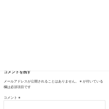
The European Tech for Climate
Action Conference に参加
【国際会議】欧州委員会（ブリュッセ
ル）で開かれたEU Regions Week に
参加
カテゴリー
ニュース
コメントを残す
メールアドレスが公開されることはありません。
※
が付いている
欄は必須項目です
コメント
※