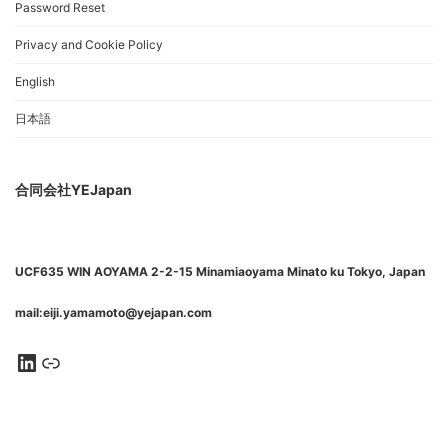
Password Reset
Privacy and Cookie Policy
English
日本語
合同会社YEJapan
UCF635 WIN AOYAMA 2-2-15 Minamiaoyama Minato ku Tokyo, Japan
mail:eiji.yamamoto@yejapan.com
LinkedIn
substack.com